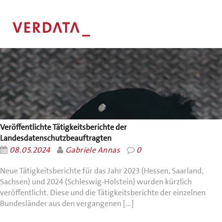
Veröffentlichte Tätigkeitsberichte der
Landesdatenschutzbeauftragten
08.05.2024
Gabriele Annas
0
Neue Tätigkeitsberichte für das Jahr 2023 (Hessen, Saarland,
Sachsen) und 2024 (Schleswig-Holstein) wurden kürzlich
veröffentlicht. Diese und die Tätigkeitsberichte der einzelnen
Bundesländer aus den vergangenen [...]