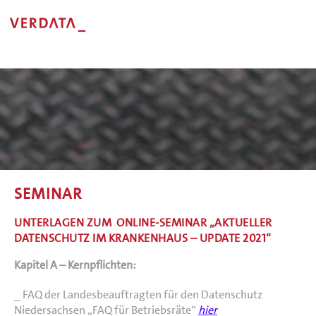
SEMINAR
UNTERLAGEN ZUM ONLINE-SEMINAR „AKTUELLER
DATENSCHUTZ IM KRANKENHAUS – UPDATE 2021“
Kapitel A – Kernpflichten:
_ FAQ der Landesbeauftragten für den Datenschutz
Niedersachsen „FAQ für Betriebsräte“
hier