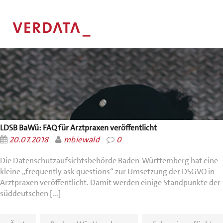
LDSB BaWü: FAQ für Arztpraxen veröffentlicht
20.07.2018
mbiewald
0
Die Datenschutzaufsichtsbehörde Baden-Württemberg hat eine
kleine „frequently ask questions“ zur Umsetzung der DSGVO in
Arztpraxen veröffentlicht. Damit werden einige Standpunkte der
süddeutschen [...]