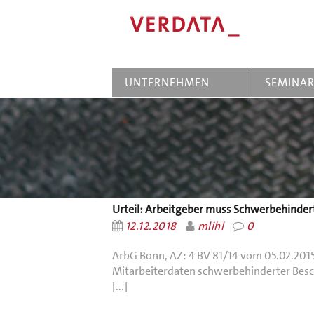
UNTERNEHMEN
SEMINA
Urteil: Arbeitgeber muss Schwerbehinder
12.12.2018
mlihl
0
ArbG Bonn, AZ: 4 BV 81/14 vom 05.02.2015
Mitarbeiterdaten schwerbehinderter Besch
[...]