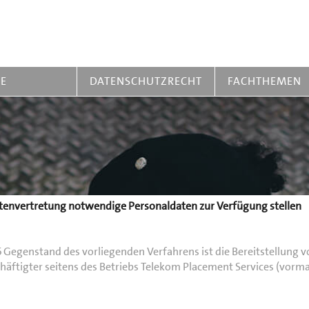
RE
DATENSCHUTZRECHT
FACHTHEMEN
tenvertretung notwendige Personaldaten zur Verfügung stellen
 Gegenstand des vorliegenden Verfahrens ist die Bereitstellung v
äftigter seitens des Betriebs Telekom Placement Services (vorma