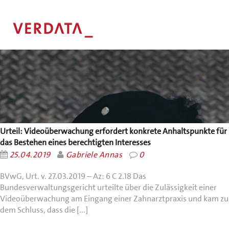
Urteil: Videoüberwachung erfordert konkrete Anhaltspunkte für
das Bestehen eines berechtigten Interesses
25.04.2019
Gabriele Annas
0
BVwG, Urt. v. 27.03.2019 – Az: 6 C 2.18 Das
Bundesverwaltungsgericht urteilte über die Zulässigkeit einer
Videoüberwachung am Eingang einer Zahnarztpraxis und kam zu
dem Schluss, dass die [...]