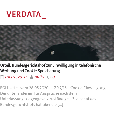
Urteil: Bundesgerichtshof zur Einwilligung in telefonische
Werbung und Cookie-Speicherung
04.06.2020
mlihl
0
BGH, Urteil vom 28.05.2020 – I ZR 7/16 – Cookie-Einwilligung II –
Der unter anderem für Ansprüche nach dem
Unterlassungsklagengesetz zuständige I. Zivilsenat des
Bundesgerichtshofs hat über die [...]