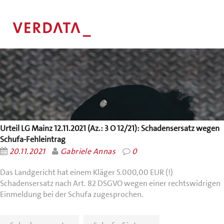
Urteil LG Mainz 12.11.2021 (Az.: 3 O 12/21): Schadensersatz wegen
Schufa-Fehleintrag
20.11.2021
Gabriele Annas
0
Das Landgericht hat einem Kläger 5.000,00 EUR (!)
Schadensersatz nach Art. 82 DSGVO wegen einer rechtswidrigen
Einmeldung bei der Schufa zugesprochen.