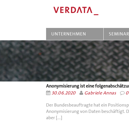
UNTERNEHMEN
SEMINA
Anonymisierung ist eine folgenabschätzu
30.06.2020
Gabriele Annas
0
Der Bundesbeauftragte hat ein Positionspa
Anonymisierung von Daten beschäftigt. Da
aber [...]