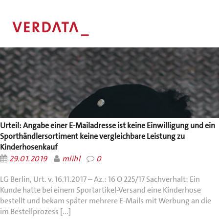
Urteil: Angabe einer E-Mailadresse ist keine Einwilligung und ein
Sporthändlersortiment keine vergleichbare Leistung zu
Kinderhosenkauf
29.01.2019
mlihl
0
LG Berlin, Urt. v. 16.11.2017 – Az.: 16 O 225/17 Sachverhalt: Ein
Kunde hatte bei einem Sportartikel-Versand eine Kinderhose
bestellt und bekam später mehrere E-Mails mit Werbung an die
im Bestellprozess [...]