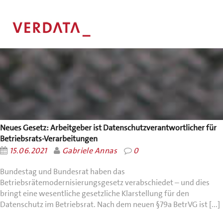
Neues Gesetz: Arbeitgeber ist Datenschutzverantwortlicher für
Betriebsrats-Verarbeitungen
15.06.2021
Gabriele Annas
0
Bundestag und Bundesrat haben das
Betriebsrätemodernisierungsgesetz verabschiedet – und dies
bringt eine wesentliche gesetzliche Klarstellung für den
Datenschutz im Betriebsrat. Nach dem neuen §79a BetrVG ist [...]